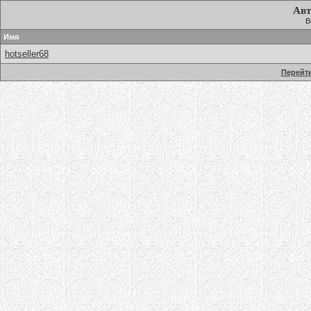
Авт
В
Имя
hotseller68
Перейти