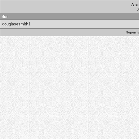
Авт
В
Имя
douglasesmith1
Перейти