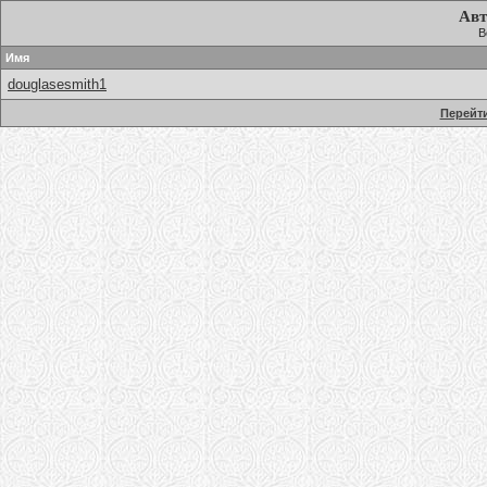
Авт
В
Имя
douglasesmith1
Перейти