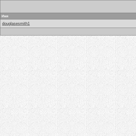
Имя
douglasesmith1