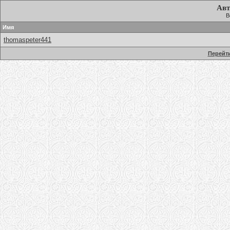
Авт
В
Имя
thomaspeter441
Перейти