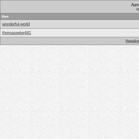
Авт
В
Имя
wonderful-world
thomaspeter441
Перейти