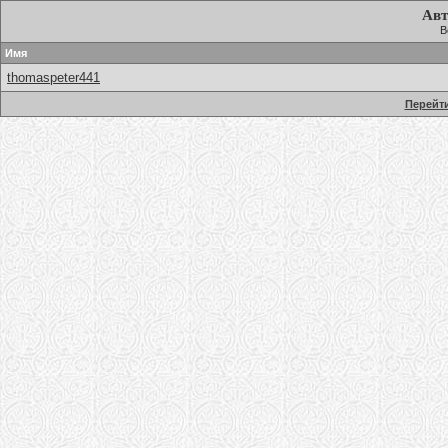
Авт
В
Имя
thomaspeter441
Перейти