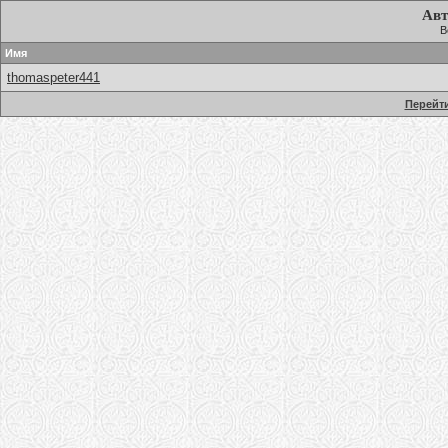
Авт
В
Имя
thomaspeter441
Перейти