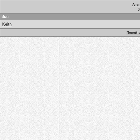
Авт
В
Имя
Keith
Перейти