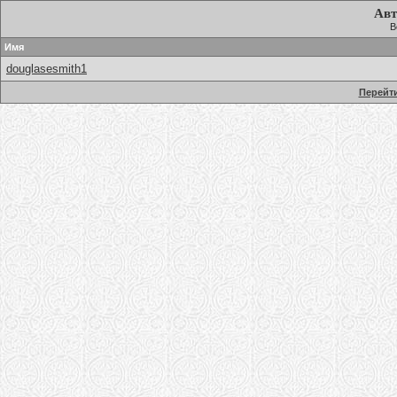
Авт
В
Имя
douglasesmith1
Перейти