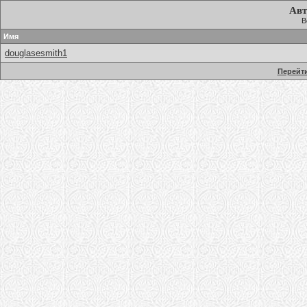
Авт
В
Имя
douglasesmith1
Перейти