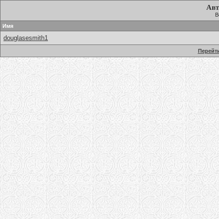
Авт
В
Имя
douglasesmith1
Перейти