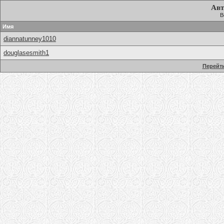
Авт
В
Имя
diannatunney1010
douglasesmith1
Перейти