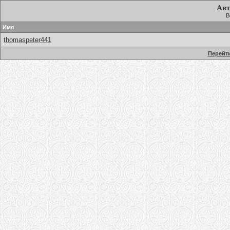
Авт
В
Имя
thomaspeter441
Перейти