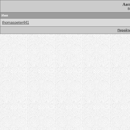
Авт
В
Имя
thomaspeter441
Перейти