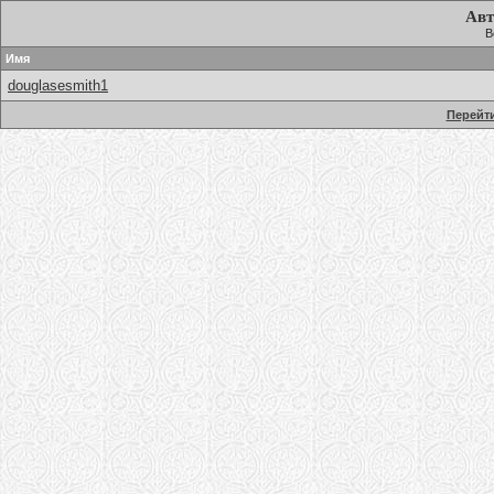
Авт
В
Имя
douglasesmith1
Перейти