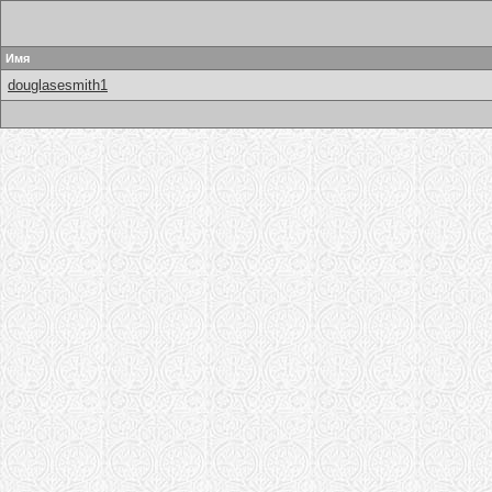
Имя
douglasesmith1