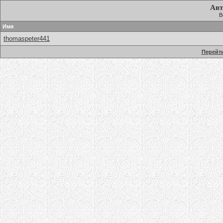
Авт
В
Имя
thomaspeter441
Перейти