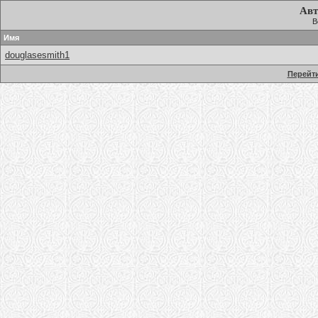
Авт
В
Имя
douglasesmith1
Перейти