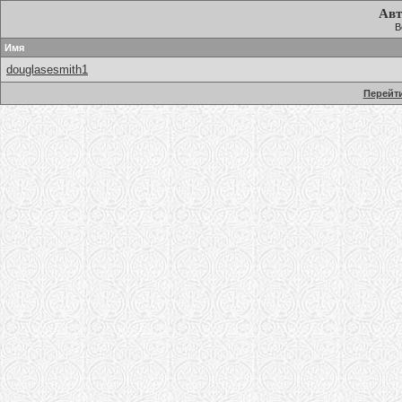
Авт
В
Имя
douglasesmith1
Перейти