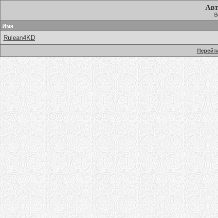
Авт
В
Имя
Rulean4KD
Перейти