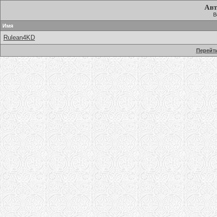
Авт
В
Имя
Rulean4KD
Перейти