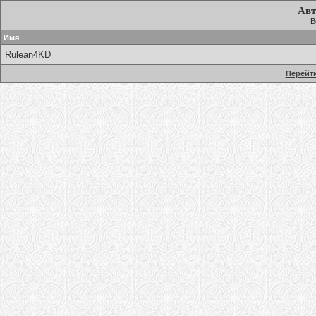
Авт
В
Имя
Rulean4KD
Перейти