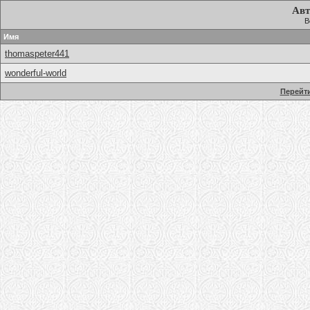
Авт
В
Имя
thomaspeter441
wonderful-world
Перейти