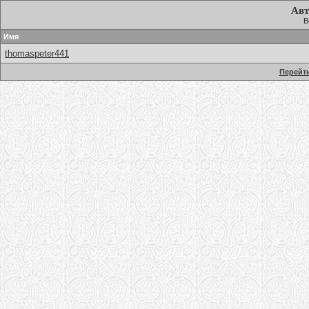
Авт
В
Имя
thomaspeter441
Перейти