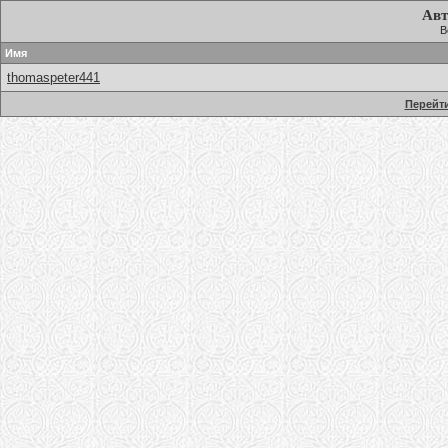
Авт
В
Имя
thomaspeter441
Перейти