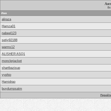
Авт
Вс
Имя
aliraza
Hamza01
nabeel123
setiy92188
warms12
ALISHER ASQ1
monclerjacket
shartbazisup
yyphio
Hamidrao
buydumpsatm
Перейти