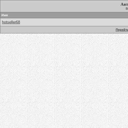
Авт
В
Имя
hotseller68
Перейти