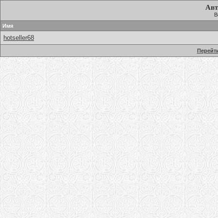
Авт
В
Имя
hotseller68
Перейти