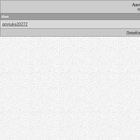
Авт
В
Имя
qmrjuke20272
Перейти