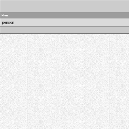
Имя
penson