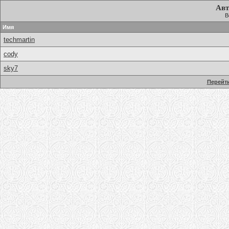
Авт
В
Имя
techmartin
cody
sky7
Перейти