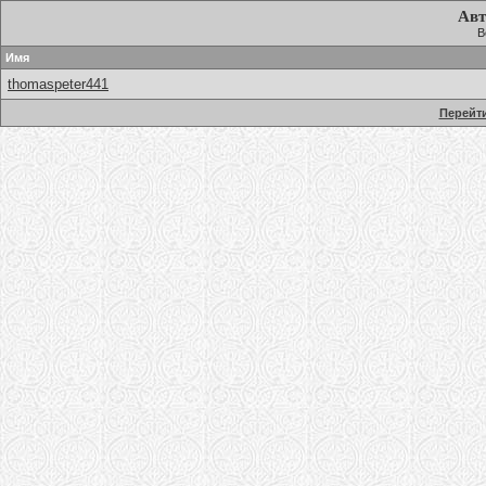
Авт
В
Имя
thomaspeter441
Перейти