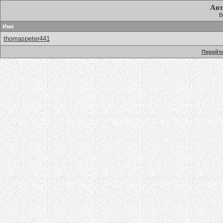
Авт
В
Имя
thomaspeter441
Перейти