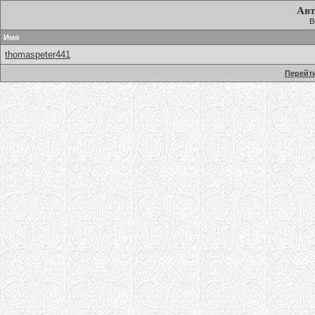
Авт
В
Имя
thomaspeter441
Перейти