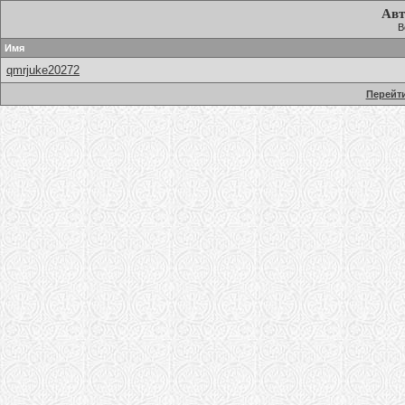
Авт
В
Имя
qmrjuke20272
Перейти