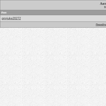
Авт
В
Имя
qmrjuke20272
Перейти