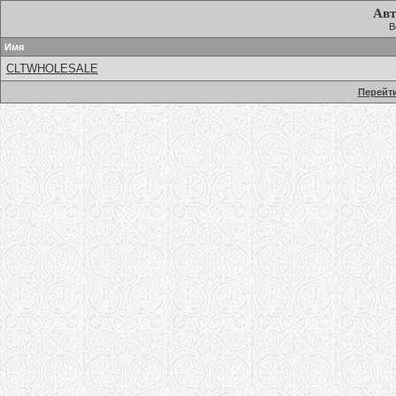
Авт
В
Имя
CLTWHOLESALE
Перейти