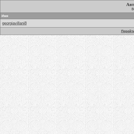
Авт
В
Имя
georgiavillani8
Перейти