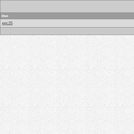
Имя
eric25