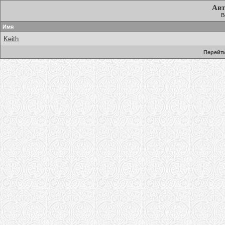
Авт
В
Имя
Keith
Перейти