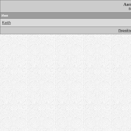
Авт
В
Имя
Keith
Перейти