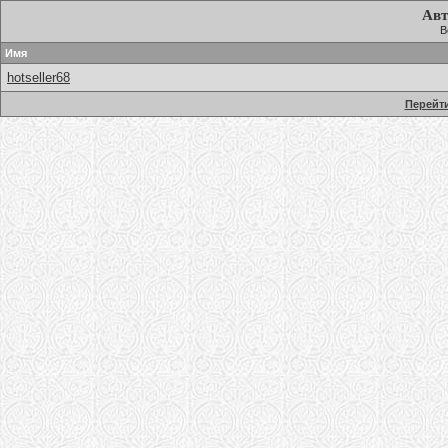
Авт
В
Имя
hotseller68
Перейти