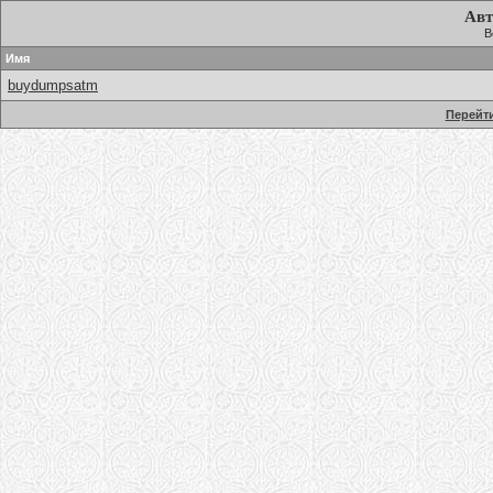
Авт
В
Имя
buydumpsatm
Перейти