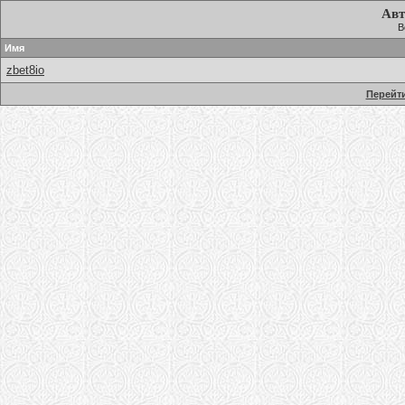
Авт
В
Имя
zbet8io
Перейти