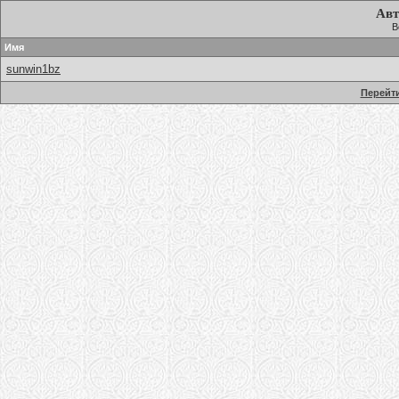
Авт
В
Имя
sunwin1bz
Перейти