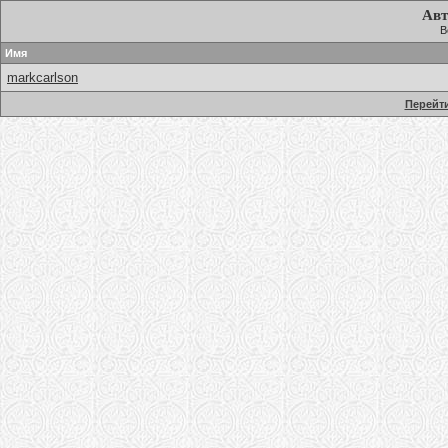
Авт
В
Имя
markcarlson
Перейти