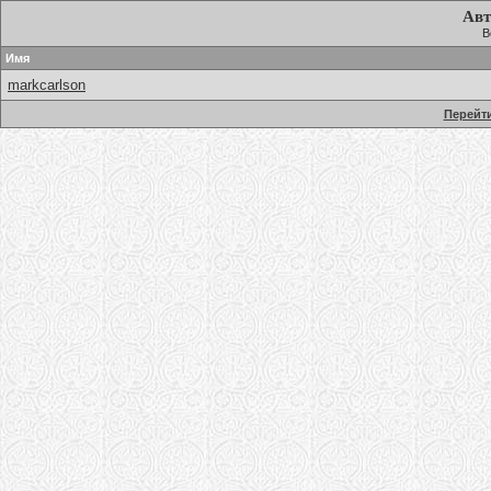
Авт
В
Имя
markcarlson
Перейти