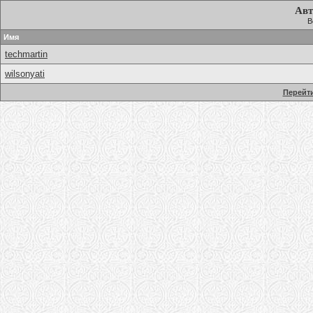
Авт
В
Имя
techmartin
wilsonyati
Перейти