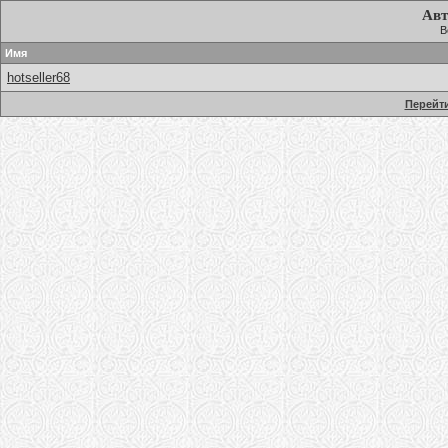
Авт
В
Имя
hotseller68
Перейти